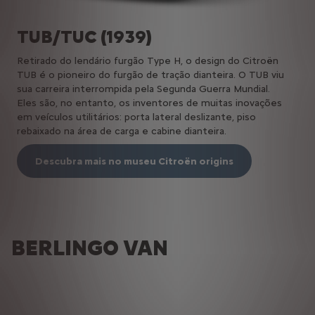
TUB/TUC (1939)
Retirado do lendário furgão Type H, o design do Citroën
TUB é o pioneiro do furgão de tração dianteira. O TUB viu
sua carreira interrompida pela Segunda Guerra Mundial.
Eles são, no entanto, os inventores de muitas inovações
em veículos utilitários: porta lateral deslizante, piso
rebaixado na área de carga e cabine dianteira.
Descubra mais no museu Citroën origins
DE 1951 A 1996
1947
BERLINGO VAN