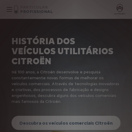
PARTICULAR
PROFISSIONAL
HISTÓRIA DOS
VEÍCULOS UTILITÁRIOS
CITROËN
Há 100 anos, a Citroën desenvolve e pesquisa
constantemente novas formas de melhorar os
veículos comerciais. Através de tecnologias inovadoras
e criativas, dos processos de fabricação e designs
engenhosos, descubra alguns dos veículos comerciais
mais famosos da Citroën.
Descubra os veículos comerciais Citroën