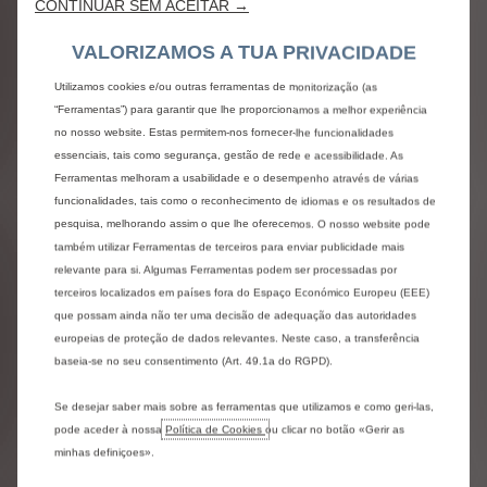
CONTINUAR SEM ACEITAR →
DESCUBRA A HISTÓRIA
VALORIZAMOS A TUA PRIVACIDADE
DOS VEÍCULOS
Utilizamos cookies e/ou outras ferramentas de monitorização (as
UTILITÁRIOS CITROËN
“Ferramentas”) para garantir que lhe proporcionamos a melhor experiência
no nosso website. Estas permitem-nos fornecer-lhe funcionalidades
essenciais, tais como segurança, gestão de rede e acessibilidade. As
Ferramentas melhoram a usabilidade e o desempenho através de várias
funcionalidades, tais como o reconhecimento de idiomas e os resultados de
The image path: '/content/dam/citroen/master/b2b/citroen-for-
pesquisa, melhorando assim o que lhe oferecemos. O nosso website pode
pro/van-history/l-m/Citroen_C4Van_C4Fourgon_1931_428_241.jpg' is not
também utilizar Ferramentas de terceiros para enviar publicidade mais
a valid image resource
relevante para si. Algumas Ferramentas podem ser processadas por
terceiros localizados em países fora do Espaço Económico Europeu (EEE)
que possam ainda não ter uma decisão de adequação das autoridades
C4 FOURGON (1931)
europeias de proteção de dados relevantes. Neste caso, a transferência
baseia-se no seu consentimento (Art. 49.1a do RGPD).
Com inovações notáveis, como uma carroceria toda em
aço, um radiador de 9 litros e uma suspensão com 4
Se desejar saber mais sobre as ferramentas que utilizamos e como geri-las,
molas semi-elípticas, o C4 Fourgon é o pioneiro dos
pode aceder à nossa
Política de Cookies
ou clicar no botão «Gerir as
veículos utilitários. Disponível em 17 versões, desde
minhas definiçoes».
laterais rebatíveis a furgonetas, e com uma carga útil até
1.200 kg, o C4 Fourgon é extremamente versátil e