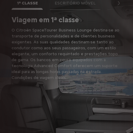
1ª CLASSE
ESCRITÓRIO MÓVEL
CONFORT
Segu
Viagem em 1ª classe
Esp
re
O Citroën SpaceTourer Business Lounge destina-se ao
transporte de personalidades e de clientes business
O int
exigentes. As suas qualidades destinam-se tanto ao
pensa
condutor como aos seus passageiros, com um estilo
com b
elegante, um conforto requintado e prestações topo
costa
de gama. Os bancos em couro equipados com a
desli
tecnologia Advanced Comfort oferecem um suporte
trase
ideal para as longas horas passadas na estrada.
confi
Condições de viagem ideais.
seus 