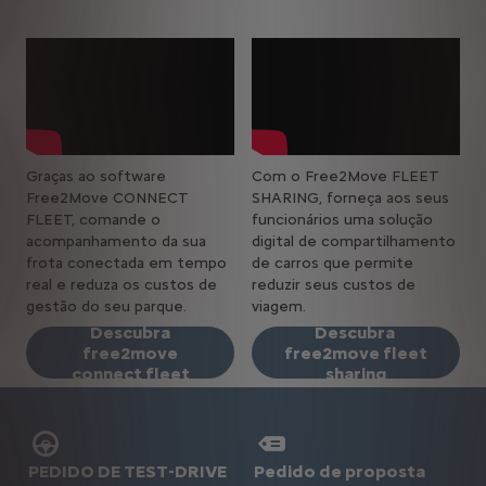
Graças ao software
Com o Free2Move FLEET
Free2Move CONNECT
SHARING, forneça aos seus
FLEET, comande o
funcionários uma solução
acompanhamento da sua
digital de compartilhamento
frota conectada em tempo
de carros que permite
real e reduza os custos de
reduzir seus custos de
gestão do seu parque.
viagem.
Descubra
Descubra
free2move
free2move fleet
connect fleet
sharing
PEDIDO DE TEST-DRIVE
Pedido de proposta