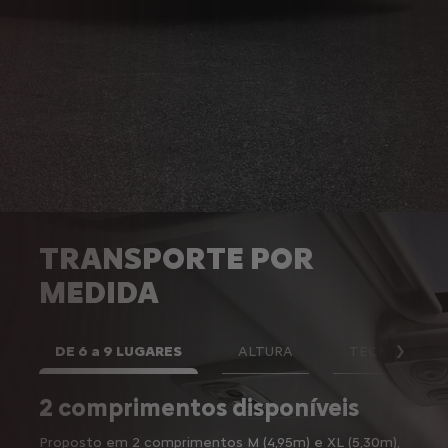
TRANSPORTE POR
MEDIDA
DE 6 a 9 LUGARES
ALTURA
TECNOLOGIA
Segu
2 comprimentos disponíveis
Alt
Proposto em 2 comprimentos M (4,95m) e XL (5,30m),
O Cit