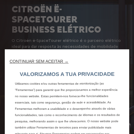
CITROËN Ë-
SPACETOURER
BUSINESS ELÉTRICO
O Citroën ë-SpaceTourer elétrico é o parceiro elétrico
ideal para dar resposta às necessidades de mobilidade
urbana e periurbana de todos os profissionais:
Uma autonomia de referência: até 330km,
CONTINUAR SEM ACEITAR →
Uma carga rápida até 80% em 30min
Uma configuração por medida que propõe entre 5 e 9
VALORIZAMOS A TUA PRIVACIDADE
lugares para uma modularidade 100% conservada
A condução em modo ë-confort,
Utilizamos cookies e/ou outras ferramentas de monitorização (as
O acesso a serviços que facilitam a vida quotidiana em
“Ferramentas”) para garantir que lhe proporcionamos a melhor experiência
modo elétrico (programação da carga à distância,
no nosso website. Estas permitem-nos fornecer-lhe funcionalidades
planeamento dos trajetos...)
essenciais, tais como segurança, gestão de rede e acessibilidade. As
Ferramentas melhoram a usabilidade e o desempenho através de várias
funcionalidades, tais como o reconhecimento de idiomas e os resultados de
Saber mais
pesquisa, melhorando assim o que lhe oferecemos. O nosso website pode
também utilizar Ferramentas de terceiros para enviar publicidade mais
relevante para si. Algumas Ferramentas podem ser processadas por