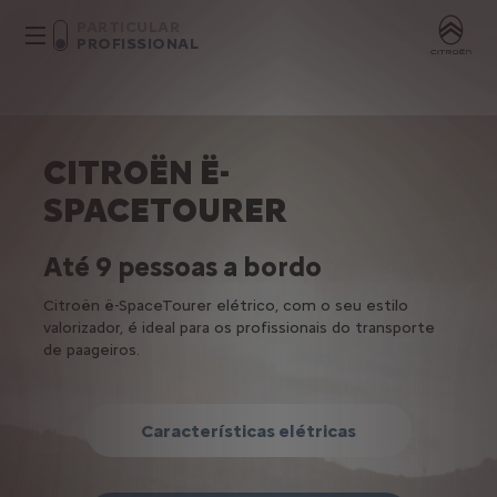
PARTICULAR
PROFISSIONAL
CITROËN Ë-
SPACETOURER
Até 9 pessoas a bordo
Citroën ë-SpaceTourer elétrico, com o seu estilo
valorizador, é ideal para os profissionais do transporte
de paageiros.
Características elétricas