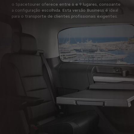
o Spacetourer oferece entre 6 e 9 lugares, consoante
m que
a configuração escolhida. Esta versão Business é ideal
situa
para o transporte de clientes profissionais exigentes.
estac
eletr
m, o 
respo