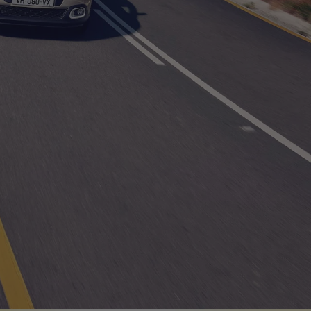
Bagageira e compartimentos d
arrumação
ced
onforto das
O C3 propõe um compartimento de arrumação centra
 assim como
dianteira e um grande porta-luvas de 6,25 litros. Dis
bagageira de 300 litros para dar resposta a todas as s
necessidades profissionais.