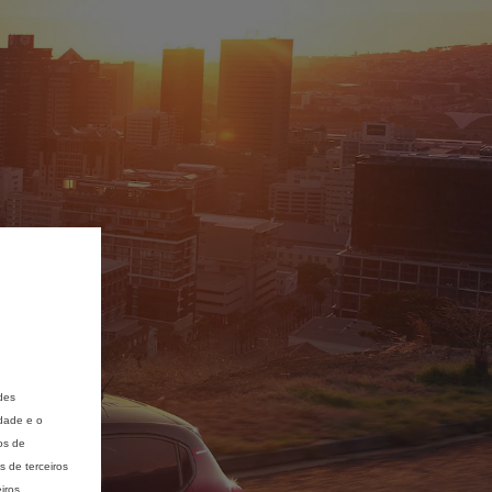
des
idade e o
os de
 de terceiros
iros