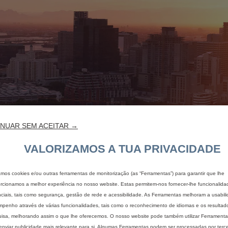
NUAR SEM ACEITAR →
VALORIZAMOS A TUA PRIVACIDADE
s a
zamos cookies e/ou outras ferramentas de monitorização (as “Ferramentas”) para garantir que lhe
rcionamos a melhor experiência no nosso website. Estas permitem-nos fornecer-lhe funcionalida
ciais, tais como segurança, gestão de rede e acessibilidade. As Ferramentas melhoram a usabil
penho através de várias funcionalidades, tais como o reconhecimento de idiomas e os resultad
isa, melhorando assim o que lhe oferecemos. O nosso website pode também utilizar Ferramentas
enviar publicidade mais relevante para si. Algumas Ferramentas podem ser processadas por terce