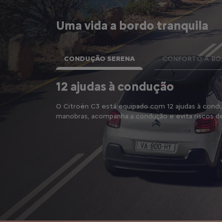
Uma vida a bordo tranquila
CONDUÇÃO SERENA
CONFORTO A B
de
12 ajudas à condução
ços conectados
O Citroën C3 está equipado com 12 ajudas à conduç
tência/SOS,
manobras, acompanha a condução e evita riscos d
ay, para duplicar