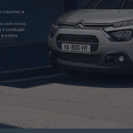
s robustez e
rdo com novos
a à condução
 e a nova