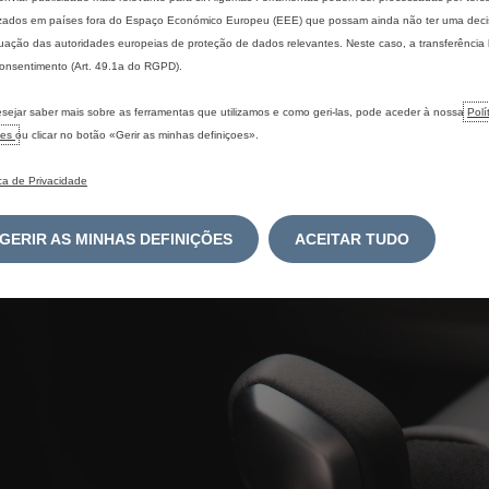
izados em países fora do Espaço Económico Europeu (EEE) que possam ainda não ter uma dec
ação das autoridades europeias de proteção de dados relevantes. Neste caso, a transferência
onsentimento (Art. 49.1a do RGPD).
sejar saber mais sobre as ferramentas que utilizamos e como geri-las, pode aceder à nossa
Polí
ies
ou clicar no botão «Gerir as minhas definiçoes».
ica de Privacidade
GERIR AS MINHAS DEFINIÇÕES
ACEITAR TUDO