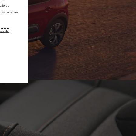
isão de
 baseia-se no
tica de