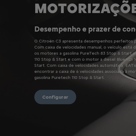
MOTORIZAÇÕ
Desempenho e prazer de co
O Citroën C3 apresenta desempenhos perfeitos par
Com caixa de velocidades manual, o veículo está 
os motores a gasolina PureTech 83 Stop & Start 
110 Stop & Start e com o motor a diesel BlueHDi 
Start. Com caixa de velocidades automática EAT6
encontrar a caixa de 6 velocidades associada à mo
gasolina Puretech 110 Stop & Start.
Configurar