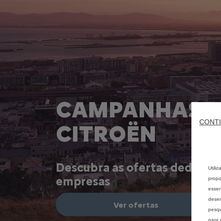
CAMPANHAS
CONTI
CITROËN
Descubra as ofertas dedicada
Utili
empresas
propo
essen
desem
Ver ofertas
pesqu
para 