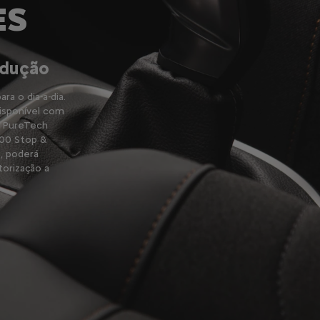
ES
ndução
a o dia-a-dia.
disponível com
e PureTech
100 Stop &
, poderá
torização a