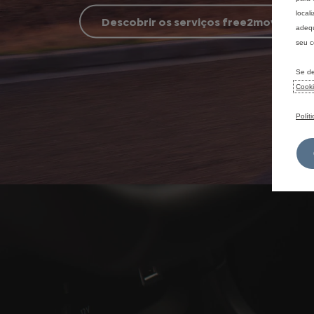
local
Descobrir os serviços free2move
adequ
seu c
Se de
Cook
Polít