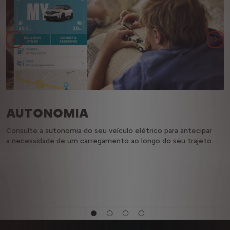
Anterior
Seg
AUTONOMIA
Consulte a autonomia do seu veículo elétrico para antecipar
C
a necessidade de um carregamento ao longo do seu trajeto.
t
l
V