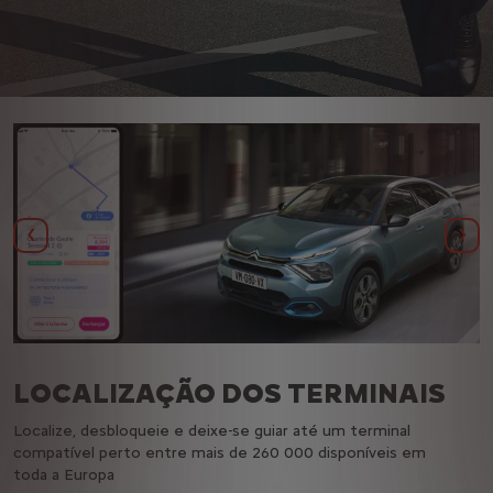
Anterior
Seg
LOCALIZAÇÃO DOS TERMINAIS
Localize, desbloqueie e deixe-se guiar até um terminal
P
compatível perto entre mais de 260 000 disponíveis em
d
toda a Europa
o