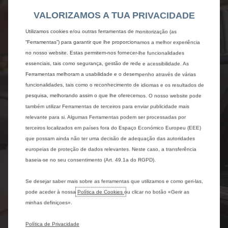
Tutorial mobility pass
VALORIZAMOS A TUA PRIVACIDADE
Utilizamos cookies e/ou outras ferramentas de monitorização (as
“Ferramentas”) para garantir que lhe proporcionamos a melhor experiência
no nosso website. Estas permitem-nos fornecer-lhe funcionalidades
essenciais, tais como segurança, gestão de rede e acessibilidade. As
Ferramentas melhoram a usabilidade e o desempenho através de várias
funcionalidades, tais como o reconhecimento de idiomas e os resultados de
pesquisa, melhorando assim o que lhe oferecemos. O nosso website pode
também utilizar Ferramentas de terceiros para enviar publicidade mais
relevante para si. Algumas Ferramentas podem ser processadas por
terceiros localizados em países fora do Espaço Económico Europeu (EEE)
que possam ainda não ter uma decisão de adequação das autoridades
europeias de proteção de dados relevantes. Neste caso, a transferência
baseia-se no seu consentimento (Art. 49.1a do RGPD).
Se desejar saber mais sobre as ferramentas que utilizamos e como geri-las,
pode aceder à nossa
Política de Cookies
ou clicar no botão «Gerir as
minhas definiçoes».
Política de Privacidade