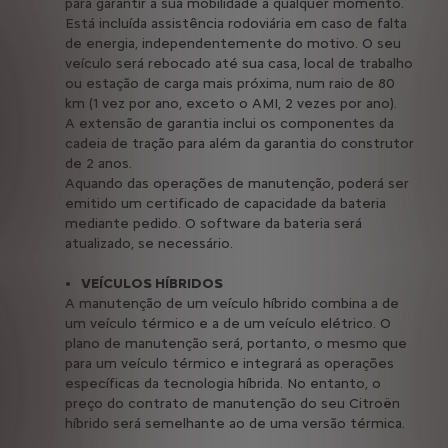
para garantir a sua mobilidade a qualquer momento.
Está incluída assistência rodoviária em caso de falta
de energia, independentemente do motivo. O seu
veículo será rebocado até sua casa, local de trabalho
ou estação de carga mais próxima, num raio de 80
km (1 vez por ano, exceto o AMI, 2 vezes por ano).
A extensão de garantia inclui os componentes da
cadeia de tração para além da garantia do construtor
de 2 anos.
Aquando das operações de manutenção, poderá ser
emitido um certificado de capacidade da bateria
mediante pedido. O software da bateria será
atualizado, se necessário.
VEÍCULOS HÍBRIDOS
A manutenção de um veículo híbrido combina a de
um veículo térmico e a de um veículo elétrico. O
plano de manutenção será, portanto, o mesmo que
para um veículo térmico e integrará as operações
específicas da tecnologia híbrida. No entanto, o
preço do contrato de manutenção do seu Citroën
híbrido será semelhante ao de uma versão térmica.