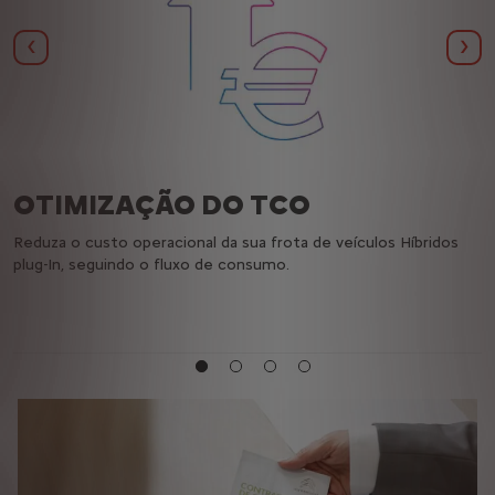
Anterior
Seg
OTIMIZAÇÃO DO TCO
Reduza o custo operacional da sua frota de veículos Híbridos
C
plug-In, seguindo o fluxo de consumo.
c
c