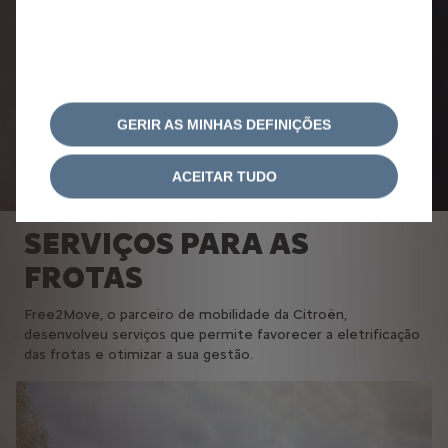
GERIR AS MINHAS DEFINIÇÕES
ACEITAR TUDO
SERVIÇOS PARA AS
FROTAS
Free2Move, o parceiro de mobilidade da Citroën,
desenvolveu serviços que permite favorecer a eletrificação
das frotas e otimizar a sua gestão.