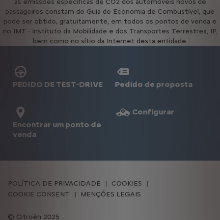
as emissões específicas de CO2 dos automóveis novos de
passageiros constam do Guia de Economia de Combustível, que
pode ser obtido, gratuitamente, em todos os pontos de venda e
no IMT - Instituto da Mobilidade e dos Transportes Terrestres, IP,
bem como no sítio da Internet desta entidade.
PEDIDO DE TEST-DRIVE
Pedido de proposta
Configurar
Encontrar um ponto de
venda
POLÍTICA DE PRIVACIDADE
COOKIES
COOKIE CONSENT
MENÇÕES LEGAIS
Citroën 2025