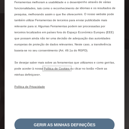
Ferramentas melhoram a usabilidade e o desempenho através de várias
funcionalidades, tais como o reconhecimento de idiomas e os resultados de
pesquisa, melhorando assim o que lhe oferecemos. O nosso website pode
também utilizar Ferramentas de terceiros para enviar publicidade mais
CONFORTO POR
relevante para si. Algumas Ferramentas podem ser processadas por
terceiros localizados em países fora do Espaço Económico Europeu (EEE)
MEDIDA
que possam ainda não ter uma decisão de adequação das autoridades
europeias de proteção de dados relevantes. Neste caso, a transferência
Dentro do seu estilo poderoso, o Citroën Jumper é
baseia-se no seu consentimento (Art. 49.1a do RGPD).
apenas calmo e suave. No interior do habitáculo,
beneficie de uma calma absoluta graças a uma
Se desejar saber mais sobre as ferramentas que utilizamos e como geri-las,
insonorização reforçada. Com as suas suspensões,
pode aceder à nossa
Política de Cookies
ou clicar no botão «Gerir as
circule nas melhores condições sem ser perturbado
minhas definiçoes».
pelos defeitos da estrada. Por fim, relaxe com um
conforto dos assentos concebido de acordo com o
Política de Privacidade
programa Citroën Advanced Comfort.
Saber mais
GERIR AS MINHAS DEFINIÇÕES