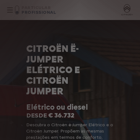
PARTICULAR
PROFISSIONAL
CITROËN Ë-
JUMPER
ELÉTRICO E
CITROËN
JUMPER
Elétrico ou diesel
DESDE
€ 36.732
Descubra o Citroën ë-Jumper Elétrico e o
Citroën Jumper. Propõem as mesmas
prestações em termos de conforto,