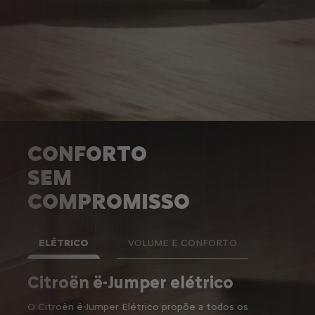
CONFORTO
SEM
COMPROMISSO
ELÉTRICO
VOLUME E CONFORTO
3
Citroën ë-Jumper elétrico
até 17 m
de carga
O Citroën ë-Jumper Elétrico propõe a todos os
Em termos de espaço de carga, o Citroën Jumper é,