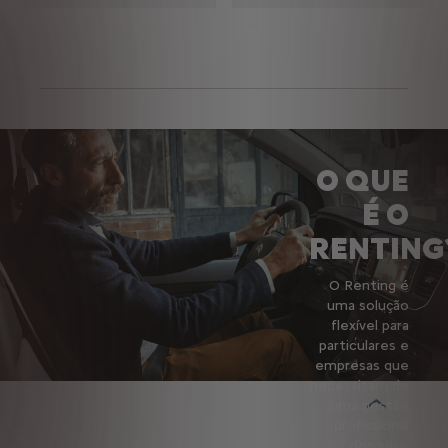
O QUE
É O
RENTING
O Renting é
uma solução
flexível para
particulares e
empresas que
necessitam de
uma gestão
profissional
dos seus