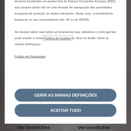
terceiros localizados em países fora do Espaço Económico Europeu (EEE)
que possam ainda não ter uma decisão de adequação das autoridades
europeias de proteção de dados relevantes. Neste caso, a transferência
baseia-se no seu consentimento (Art. 49.1a do RGPD).
Se desejar saber mais sobre as ferramentas que utilizamos e como geri-las,
Por 390 €/mês (acresce
Por 495 €/mês (acresce
pode aceder à nossa
Política de Cookies
ou clicar no botão «Gerir as
IVA)
IVA)
minhas definiçoes».
48 meses / 80.000 km
48 meses / 80.000 km
com Manutenção, Viatura de
com Manutenção, Viatura de
Política de Privacidade
Substituição, Assistência em
Substituição, Assistência em
Viagem, Linha de Apoio ao
Viagem, Linha de Apoio ao
Condutor e Impostos
Condutor e Impostos
Pedido de
Pedido de
proposta
proposta
GERIR AS MINHAS DEFINIÇÕES
Stock Online
Stock Online
ACEITAR TUDO
Ver condições
Ver condições