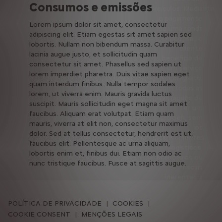
Consumos e emissões
veículos. Mediante
o pagamento
Lorem ipsum dolor sit amet, consectetur
de uma renda
adipiscing elit. Etiam egestas sit amet sapien sed
mensal, o
lobortis. Nullam non bibendum massa. Curabitur
cliente
lacinia augue justo, et sollicitudin quam
beneficia de
consectetur sit amet. Phasellus sed sapien ut
um serviço
lorem imperdiet pharetra. Duis vitae sapien eget
completo,
quam interdum finibus. Nulla tempor sodales
com todas as
lorem, ut viverra enim. Mauris gravida luctus
vantagens de
suscipit. Mauris sollicitudin eget magna sit amet
ter um
faucibus. Aliquam erat volutpat. Etiam quam
Citroën, sem
mauris, viverra at elit non, consectetur maximus
os
dolor. Sed at tellus consectetur, hendrerit est ut,
inconvenientes
faucibus elit. Pellentesque ac urna aliquam,
logísticos,
lobortis enim et, finibus dui. Etiam non odio ac
financeiros ou
nunc tristique faucibus. Fusce at sagittis augue.
fiscais
inerentes à
sua aquisição.
Além disso,
POLÍTICA DE PRIVACIDADE
COOKIES
não tem que
COOKIE CONSENT
MENÇÕES LEGAIS
se preocupar