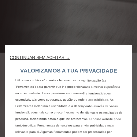
CONTINUAR SEM ACEITAR →
AS NOSSAS OFERTAS DE
VALORIZAMOS A TUA PRIVACIDADE
RENTING
Utilizamos cookies e/ou outras ferramentas de monitorização (as
“Ferramentas”) para garantir que lhe proporcionamos a melhor experiência
Free2move lease
no nosso website. Estas permitem-nos fornecer-lhe funcionalidades
essenciais, tais como segurança, gestão de rede e acessibilidade. As
Ferramentas melhoram a usabilidade e o desempenho através de várias
funcionalidades, tais como o reconhecimento de idiomas e os resultados de
Jumpy
Ë-Jumpy elétrico
pesquisa, melhorando assim o que lhe oferecemos. O nosso website pode
também utilizar Ferramentas de terceiros para enviar publicidade mais
relevante para si. Algumas Ferramentas podem ser processadas por